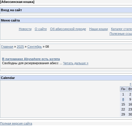
[
Абиссинская кошка
]
Вход на сайт
Меню сайта
Новости
О сайте
Об абиссинской породе
Наши кошки
Каталог стате
Полезные ссыл
Главная
»
2025
»
Сентябрь
»
08
В питомнике Abysphere есть котята
Свободны для резервирования абисс
...
Читать дальше »
Calendar
«
Пн
Вт
1
2
8
9
15
16
22
23
29
30
Полная версия сайта