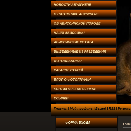
НОВОСТИ ABYSPHERE
О ПИТОМНИКЕ ABYSPHERE
ОБ АБИССИНСКОЙ ПОРОДЕ
НАШИ АБИССИНЫ
АБИССИНСКИЕ КОТЯТА
ВЫВЕДЕННЫЕ ИЗ РАЗВЕДЕНИЯ
ФОТОАЛЬБОМЫ
КАТАЛОГ СТАТЕЙ
БЛОГ О ФОТОГРАФИИ
КОНТАКТЫ С ABYSPHERE
ССЫЛКИ
Главная
|
Мой профиль
|
Выход
|
RSS
|
Регистр
ФОРМА ВХОДА
Глав