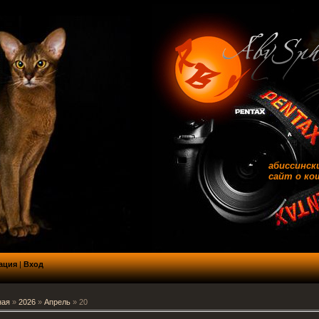
AbyS
абиссинские
сайт о кошках
ация
|
Вход
ная
»
2026
»
Апрель
»
20