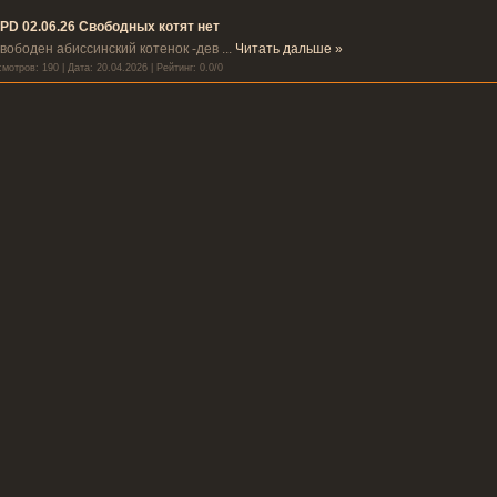
PD 02.06.26 Свободных котят нет
вободен абиссинский котенок -дев
...
Читать дальше »
мотров: 190 | Дата:
20.04.2026
| Рейтинг: 0.0/0