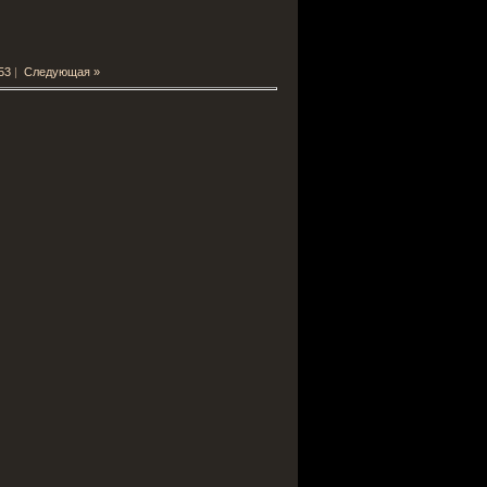
53
|
Следующая »