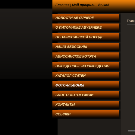
Главная
|
Мой профиль
|
Выход
НОВОСТИ ABYSPHERE
Глав
О ПИТОМНИКЕ ABYSPHERE
ОБ АБИССИНСКОЙ ПОРОДЕ
НАШИ АБИССИНЫ
АБИССИНСКИЕ КОТЯТА
ВЫВЕДЕННЫЕ ИЗ РАЗВЕДЕНИЯ
КАТАЛОГ СТАТЕЙ
ФОТОАЛЬБОМЫ
БЛОГ О ФОТОГРАФИИ
КОНТАКТЫ
ССЫЛКИ