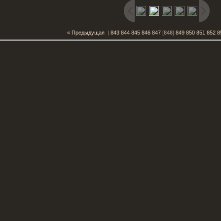
« Предыдущая
|
843
844
845
846
847
[
848
]
849
850
851
852
8