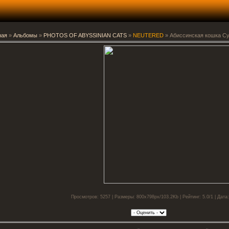
ная
»
Альбомы
»
PHOTOS OF ABYSSINIAN CATS
»
NEUTERED
» Абиссинская кошка Су
Просмотров: 5257 | Размеры: 800x798px/103.2Kb | Рейтинг: 5.0/1 | Дата: