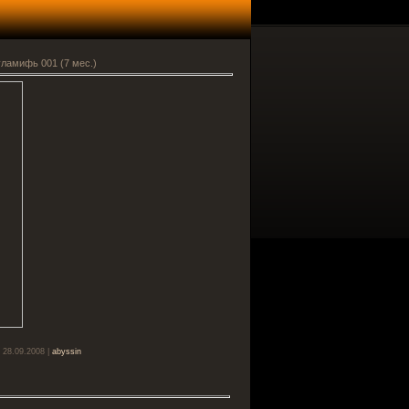
ламифь 001 (7 мес.)
 28.09.2008 |
abyssin