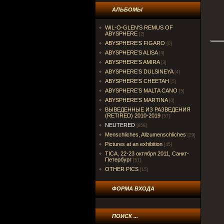
АЛЬБОМЫ
WIL-O-GLEN'S REMUS OF
ABYSPHERE
[2]
ABYSPHERE'S FIGARO
[0]
ABYSPHERE'S ALISA
[4]
ABYSPHERE'S AMIRA
[3]
ABYSPHERE'S DULSINEYA
[4]
ABYSPHERE'S CHEETAH
[5]
ABYSPHERE'S MALTA CANO
[5]
ABYSPHERE'S MARTINA
[0]
ВЫВЕДЕННЫЕ ИЗ РАЗВЕДЕНИЯ
(RETIRED) 2010-2019
[57]
NEUTERED
[858]
Menschliches, Allzumenschliches
[29]
Pictures at an exhibition
[45]
TICA, 22-23 октября 2011, Санкт-
Петербург
[51]
OTHER PICS
[15]
ФОРМА ВХОДА
ПОИСК ...