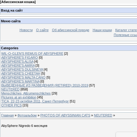
[
Абиссинская кошка
]
Вход на сайт
Меню сайта
Новости
О сайте
Об абиссинской породе
Наши кошки
Каталог стате
Полезные ссыл
Categories
WIL-O-GLEN'S REMUS OF ABYSPHERE
[2]
ABYSPHERE'S FIGARO
[0]
ABYSPHERE'S ALISA
[4]
ABYSPHERE'S AMIRA
[3]
ABYSPHERE'S DULSINEYA
[4]
ABYSPHERE'S CHEETAH
[5]
ABYSPHERE'S MALTA CANO
[5]
ABYSPHERE'S MARTINA
[0]
ВЫВЕДЕННЫЕ ИЗ РАЗВЕДЕНИЯ (RETIRED) 2010-2019
[57]
NEUTERED
[858]
Menschliches, Allzumenschliches
[29]
Pictures at an exhibition
[45]
TICA, 22-23 октября 2011, Санкт-Петербург
[51]
OTHER PICS
[15]
Главная
»
Фотоальбом
»
PHOTOS OF ABYSSINIAN CATS
»
NEUTERED
»
AbySphere Nigredo 6 месяцев