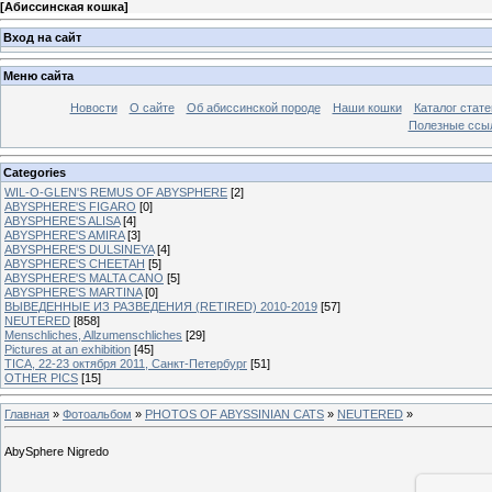
[
Абиссинская кошка
]
Вход на сайт
Меню сайта
Новости
О сайте
Об абиссинской породе
Наши кошки
Каталог стате
Полезные ссыл
Categories
WIL-O-GLEN'S REMUS OF ABYSPHERE
[2]
ABYSPHERE'S FIGARO
[0]
ABYSPHERE'S ALISA
[4]
ABYSPHERE'S AMIRA
[3]
ABYSPHERE'S DULSINEYA
[4]
ABYSPHERE'S CHEETAH
[5]
ABYSPHERE'S MALTA CANO
[5]
ABYSPHERE'S MARTINA
[0]
ВЫВЕДЕННЫЕ ИЗ РАЗВЕДЕНИЯ (RETIRED) 2010-2019
[57]
NEUTERED
[858]
Menschliches, Allzumenschliches
[29]
Pictures at an exhibition
[45]
TICA, 22-23 октября 2011, Санкт-Петербург
[51]
OTHER PICS
[15]
Главная
»
Фотоальбом
»
PHOTOS OF ABYSSINIAN CATS
»
NEUTERED
»
AbySphere Nigredo