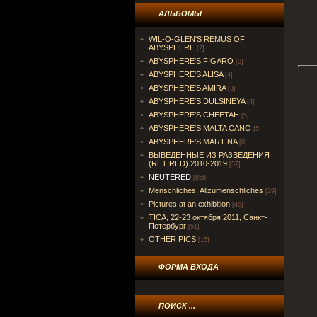
АЛЬБОМЫ
WIL-O-GLEN'S REMUS OF
ABYSPHERE
[2]
ABYSPHERE'S FIGARO
[0]
ABYSPHERE'S ALISA
[4]
ABYSPHERE'S AMIRA
[3]
ABYSPHERE'S DULSINEYA
[4]
ABYSPHERE'S CHEETAH
[5]
ABYSPHERE'S MALTA CANO
[5]
ABYSPHERE'S MARTINA
[0]
ВЫВЕДЕННЫЕ ИЗ РАЗВЕДЕНИЯ
(RETIRED) 2010-2019
[57]
NEUTERED
[858]
Menschliches, Allzumenschliches
[29]
Pictures at an exhibition
[45]
TICA, 22-23 октября 2011, Санкт-
Петербург
[51]
OTHER PICS
[15]
ФОРМА ВХОДА
ПОИСК ...