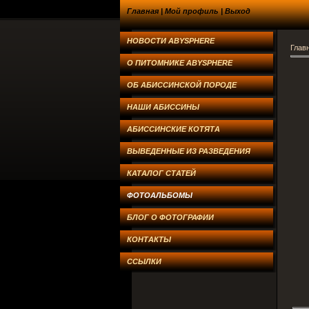
Главная
|
Мой профиль
|
Выход
НОВОСТИ ABYSPHERE
Глав
О ПИТОМНИКЕ ABYSPHERE
ОБ АБИССИНСКОЙ ПОРОДЕ
НАШИ АБИССИНЫ
АБИССИНСКИЕ КОТЯТА
ВЫВЕДЕННЫЕ ИЗ РАЗВЕДЕНИЯ
КАТАЛОГ СТАТЕЙ
ФОТОАЛЬБОМЫ
БЛОГ О ФОТОГРАФИИ
КОНТАКТЫ
ССЫЛКИ