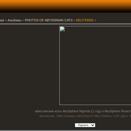
ная
»
Альбомы
»
PHOTOS OF ABYSSINIAN CATS
»
NEUTERED
»
абиссинские коты AbySphere Nigredo (1 год) и AbySphere Runet 
Просмотров: 1398 | Размеры: 640x521px/57.6Kb | Рейтинг: 0.0/0 | Дата: 2