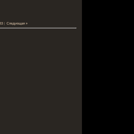
83
|
Следующая »