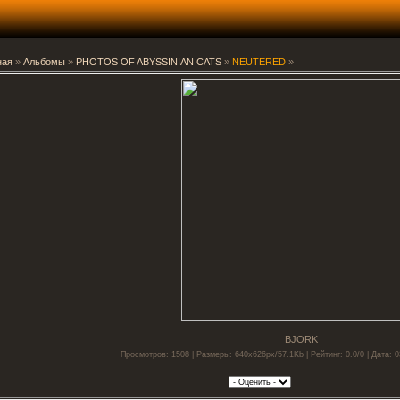
ная
»
Альбомы
»
PHOTOS OF ABYSSINIAN CATS
»
NEUTERED
»
BJORK
Просмотров: 1508 | Размеры: 640x626px/57.1Kb | Рейтинг: 0.0/0 | Дата: 0