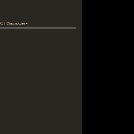
71
|
Следующая »