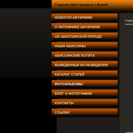
Главная
|
Мой профиль
|
Выход
НОВОСТИ ABYSPHERE
Глав
О ПИТОМНИКЕ ABYSPHERE
ОБ АБИССИНСКОЙ ПОРОДЕ
НАШИ АБИССИНЫ
АБИССИНСКИЕ КОТЯТА
ВЫВЕДЕННЫЕ ИЗ РАЗВЕДЕНИЯ
КАТАЛОГ СТАТЕЙ
ФОТОАЛЬБОМЫ
БЛОГ О ФОТОГРАФИИ
КОНТАКТЫ
ССЫЛКИ