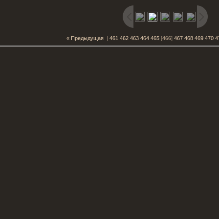
« Предыдущая
|
461
462
463
464
465
[
466
]
467
468
469
470
4