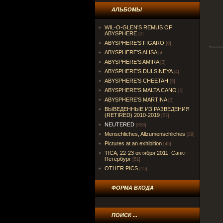
АЛЬБОМЫ
WIL-O-GLEN'S REMUS OF
ABYSPHERE
[2]
ABYSPHERE'S FIGARO
[0]
ABYSPHERE'S ALISA
[4]
ABYSPHERE'S AMIRA
[3]
ABYSPHERE'S DULSINEYA
[4]
ABYSPHERE'S CHEETAH
[5]
ABYSPHERE'S MALTA CANO
[5]
ABYSPHERE'S MARTINA
[0]
ВЫВЕДЕННЫЕ ИЗ РАЗВЕДЕНИЯ
(RETIRED) 2010-2019
[57]
NEUTERED
[858]
Menschliches, Allzumenschliches
[29]
Pictures at an exhibition
[45]
TICA, 22-23 октября 2011, Санкт-
Петербург
[51]
OTHER PICS
[15]
ФОРМА ВХОДА
ПОИСК ...