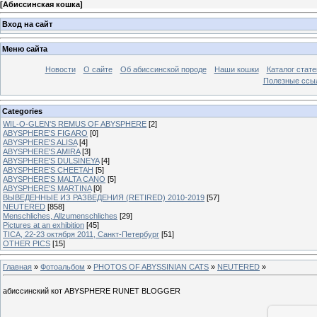
[
Абиссинская кошка
]
Вход на сайт
Меню сайта
Новости
О сайте
Об абиссинской породе
Наши кошки
Каталог стате
Полезные ссыл
Categories
WIL-O-GLEN'S REMUS OF ABYSPHERE
[2]
ABYSPHERE'S FIGARO
[0]
ABYSPHERE'S ALISA
[4]
ABYSPHERE'S AMIRA
[3]
ABYSPHERE'S DULSINEYA
[4]
ABYSPHERE'S CHEETAH
[5]
ABYSPHERE'S MALTA CANO
[5]
ABYSPHERE'S MARTINA
[0]
ВЫВЕДЕННЫЕ ИЗ РАЗВЕДЕНИЯ (RETIRED) 2010-2019
[57]
NEUTERED
[858]
Menschliches, Allzumenschliches
[29]
Pictures at an exhibition
[45]
TICA, 22-23 октября 2011, Санкт-Петербург
[51]
OTHER PICS
[15]
Главная
»
Фотоальбом
»
PHOTOS OF ABYSSINIAN CATS
»
NEUTERED
»
абиссинский кот ABYSPHERE RUNET BLOGGER