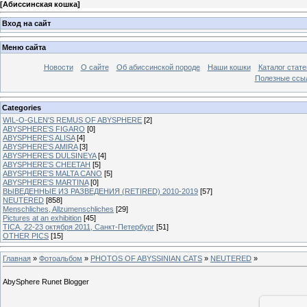
[
Абиссинская кошка
]
Вход на сайт
Меню сайта
Новости
О сайте
Об абиссинской породе
Наши кошки
Каталог стате
Полезные ссыл
Categories
WIL-O-GLEN'S REMUS OF ABYSPHERE
[2]
ABYSPHERE'S FIGARO
[0]
ABYSPHERE'S ALISA
[4]
ABYSPHERE'S AMIRA
[3]
ABYSPHERE'S DULSINEYA
[4]
ABYSPHERE'S CHEETAH
[5]
ABYSPHERE'S MALTA CANO
[5]
ABYSPHERE'S MARTINA
[0]
ВЫВЕДЕННЫЕ ИЗ РАЗВЕДЕНИЯ (RETIRED) 2010-2019
[57]
NEUTERED
[858]
Menschliches, Allzumenschliches
[29]
Pictures at an exhibition
[45]
TICA, 22-23 октября 2011, Санкт-Петербург
[51]
OTHER PICS
[15]
Главная
»
Фотоальбом
»
PHOTOS OF ABYSSINIAN CATS
»
NEUTERED
»
AbySphere Runet Blogger