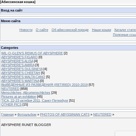
[
Абиссинская кошка
]
Вход на сайт
Меню сайта
Новости
О сайте
Об абиссинской породе
Наши кошки
Каталог стате
Полезные ссыл
Categories
WIL-O-GLEN'S REMUS OF ABYSPHERE
[2]
ABYSPHERE'S FIGARO
[0]
ABYSPHERE'S ALISA
[4]
ABYSPHERE'S AMIRA
[3]
ABYSPHERE'S DULSINEYA
[4]
ABYSPHERE'S CHEETAH
[5]
ABYSPHERE'S MALTA CANO
[5]
ABYSPHERE'S MARTINA
[0]
ВЫВЕДЕННЫЕ ИЗ РАЗВЕДЕНИЯ (RETIRED) 2010-2019
[57]
NEUTERED
[858]
Menschliches, Allzumenschliches
[29]
Pictures at an exhibition
[45]
TICA, 22-23 октября 2011, Санкт-Петербург
[51]
OTHER PICS
[15]
Главная
»
Фотоальбом
»
PHOTOS OF ABYSSINIAN CATS
»
NEUTERED
»
ABYSPHERE RUNET BLOGGER