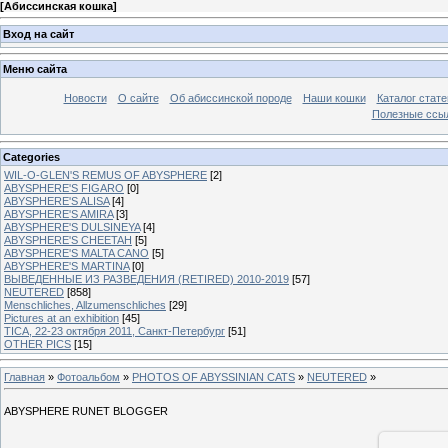
[
Абиссинская кошка
]
Вход на сайт
Меню сайта
Новости
О сайте
Об абиссинской породе
Наши кошки
Каталог стате
Полезные ссыл
Categories
WIL-O-GLEN'S REMUS OF ABYSPHERE
[2]
ABYSPHERE'S FIGARO
[0]
ABYSPHERE'S ALISA
[4]
ABYSPHERE'S AMIRA
[3]
ABYSPHERE'S DULSINEYA
[4]
ABYSPHERE'S CHEETAH
[5]
ABYSPHERE'S MALTA CANO
[5]
ABYSPHERE'S MARTINA
[0]
ВЫВЕДЕННЫЕ ИЗ РАЗВЕДЕНИЯ (RETIRED) 2010-2019
[57]
NEUTERED
[858]
Menschliches, Allzumenschliches
[29]
Pictures at an exhibition
[45]
TICA, 22-23 октября 2011, Санкт-Петербург
[51]
OTHER PICS
[15]
Главная
»
Фотоальбом
»
PHOTOS OF ABYSSINIAN CATS
»
NEUTERED
»
ABYSPHERE RUNET BLOGGER