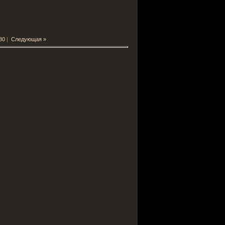
80
|
Следующая »