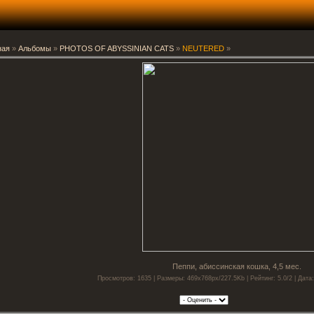
ная
»
Альбомы
»
PHOTOS OF ABYSSINIAN CATS
»
NEUTERED
»
Пеппи, абиссинская кошка, 4,5 мес.
Просмотров: 1635 | Размеры: 469x768px/227.5Kb | Рейтинг: 5.0/2 | Дата: