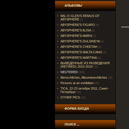
АЛЬБОМЫ
WIL-O-GLEN'S REMUS OF
ABYSPHERE
[2]
ABYSPHERE'S FIGARO
[0]
ABYSPHERE'S ALISA
[4]
ABYSPHERE'S AMIRA
[3]
ABYSPHERE'S DULSINEYA
[4]
ABYSPHERE'S CHEETAH
[5]
ABYSPHERE'S MALTA CANO
[5]
ABYSPHERE'S MARTINA
[0]
ВЫВЕДЕННЫЕ ИЗ РАЗВЕДЕНИЯ
(RETIRED) 2010-2019
[57]
NEUTERED
[858]
Menschliches, Allzumenschliches
[29]
Pictures at an exhibition
[45]
TICA, 22-23 октября 2011, Санкт-
Петербург
[51]
OTHER PICS
[15]
ФОРМА ВХОДА
ПОИСК ...