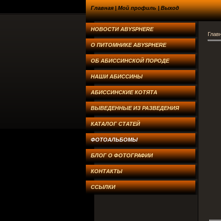
Главная
|
Мой профиль
|
Выход
НОВОСТИ ABYSPHERE
Глав
О ПИТОМНИКЕ ABYSPHERE
ОБ АБИССИНСКОЙ ПОРОДЕ
НАШИ АБИССИНЫ
АБИССИНСКИЕ КОТЯТА
ВЫВЕДЕННЫЕ ИЗ РАЗВЕДЕНИЯ
КАТАЛОГ СТАТЕЙ
ФОТОАЛЬБОМЫ
БЛОГ О ФОТОГРАФИИ
КОНТАКТЫ
ССЫЛКИ