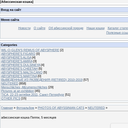
[
Абиссинская кошка
]
Вход на сайт
Меню сайта
Новости
О сайте
Об абиссинской породе
Наши кошки
Каталог стате
Полезные ссыл
Categories
WIL-O-GLEN'S REMUS OF ABYSPHERE
[2]
ABYSPHERE'S FIGARO
[0]
ABYSPHERE'S ALISA
[4]
ABYSPHERE'S AMIRA
[3]
ABYSPHERE'S DULSINEYA
[4]
ABYSPHERE'S CHEETAH
[5]
ABYSPHERE'S MALTA CANO
[5]
ABYSPHERE'S MARTINA
[0]
ВЫВЕДЕННЫЕ ИЗ РАЗВЕДЕНИЯ (RETIRED) 2010-2019
[57]
NEUTERED
[858]
Menschliches, Allzumenschliches
[29]
Pictures at an exhibition
[45]
TICA, 22-23 октября 2011, Санкт-Петербург
[51]
OTHER PICS
[15]
Главная
»
Фотоальбом
»
PHOTOS OF ABYSSINIAN CATS
»
NEUTERED
»
абиссинская кошка Пеппи, 5 месяцев