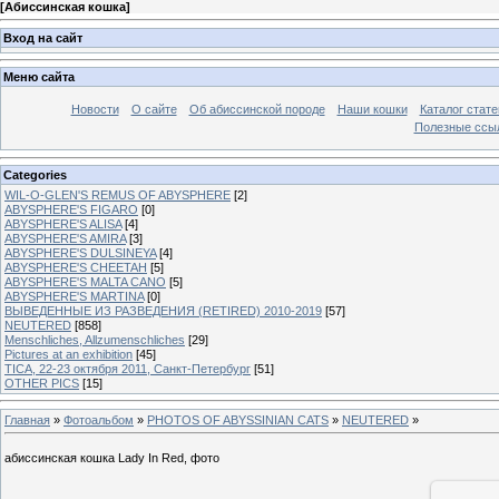
[
Абиссинская кошка
]
Вход на сайт
Меню сайта
Новости
О сайте
Об абиссинской породе
Наши кошки
Каталог стате
Полезные ссыл
Categories
WIL-O-GLEN'S REMUS OF ABYSPHERE
[2]
ABYSPHERE'S FIGARO
[0]
ABYSPHERE'S ALISA
[4]
ABYSPHERE'S AMIRA
[3]
ABYSPHERE'S DULSINEYA
[4]
ABYSPHERE'S CHEETAH
[5]
ABYSPHERE'S MALTA CANO
[5]
ABYSPHERE'S MARTINA
[0]
ВЫВЕДЕННЫЕ ИЗ РАЗВЕДЕНИЯ (RETIRED) 2010-2019
[57]
NEUTERED
[858]
Menschliches, Allzumenschliches
[29]
Pictures at an exhibition
[45]
TICA, 22-23 октября 2011, Санкт-Петербург
[51]
OTHER PICS
[15]
Главная
»
Фотоальбом
»
PHOTOS OF ABYSSINIAN CATS
»
NEUTERED
»
абиссинская кошка Lady In Red, фото