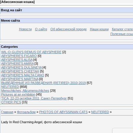
[
Абиссинская кошка
]
Вход на сайт
Меню сайта
Новости
О сайте
Об абиссинской породе
Наши кошки
Каталог стате
Полезные ссыл
Categories
WIL-O-GLEN'S REMUS OF ABYSPHERE
[2]
ABYSPHERE'S FIGARO
[0]
ABYSPHERE'S ALISA
[4]
ABYSPHERE'S AMIRA
[3]
ABYSPHERE'S DULSINEYA
[4]
ABYSPHERE'S CHEETAH
[5]
ABYSPHERE'S MALTA CANO
[5]
ABYSPHERE'S MARTINA
[0]
ВЫВЕДЕННЫЕ ИЗ РАЗВЕДЕНИЯ (RETIRED) 2010-2019
[57]
NEUTERED
[858]
Menschliches, Allzumenschliches
[29]
Pictures at an exhibition
[45]
TICA, 22-23 октября 2011, Санкт-Петербург
[51]
OTHER PICS
[15]
Главная
»
Фотоальбом
»
PHOTOS OF ABYSSINIAN CATS
»
NEUTERED
»
Lady In Red Charming Angel, фото абиссинской кошки