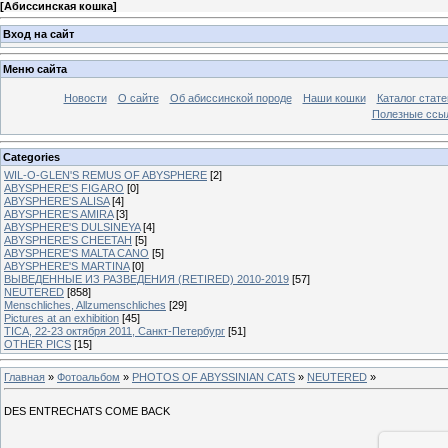
[
Абиссинская кошка
]
Вход на сайт
Меню сайта
Новости
О сайте
Об абиссинской породе
Наши кошки
Каталог стате
Полезные ссыл
Categories
WIL-O-GLEN'S REMUS OF ABYSPHERE
[2]
ABYSPHERE'S FIGARO
[0]
ABYSPHERE'S ALISA
[4]
ABYSPHERE'S AMIRA
[3]
ABYSPHERE'S DULSINEYA
[4]
ABYSPHERE'S CHEETAH
[5]
ABYSPHERE'S MALTA CANO
[5]
ABYSPHERE'S MARTINA
[0]
ВЫВЕДЕННЫЕ ИЗ РАЗВЕДЕНИЯ (RETIRED) 2010-2019
[57]
NEUTERED
[858]
Menschliches, Allzumenschliches
[29]
Pictures at an exhibition
[45]
TICA, 22-23 октября 2011, Санкт-Петербург
[51]
OTHER PICS
[15]
Главная
»
Фотоальбом
»
PHOTOS OF ABYSSINIAN CATS
»
NEUTERED
»
DES ENTRECHATS COME BACK