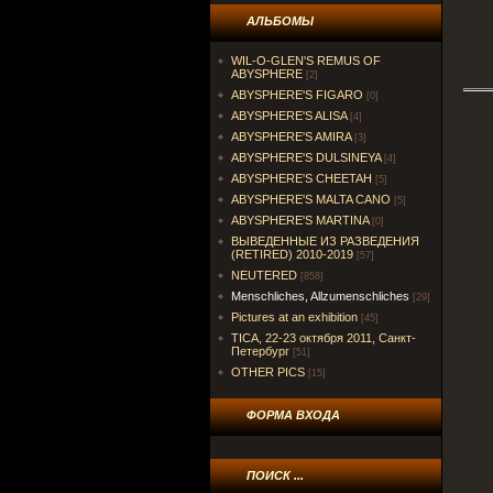
АЛЬБОМЫ
WIL-O-GLEN'S REMUS OF
ABYSPHERE
[2]
ABYSPHERE'S FIGARO
[0]
ABYSPHERE'S ALISA
[4]
ABYSPHERE'S AMIRA
[3]
ABYSPHERE'S DULSINEYA
[4]
ABYSPHERE'S CHEETAH
[5]
ABYSPHERE'S MALTA CANO
[5]
ABYSPHERE'S MARTINA
[0]
ВЫВЕДЕННЫЕ ИЗ РАЗВЕДЕНИЯ
(RETIRED) 2010-2019
[57]
NEUTERED
[858]
Menschliches, Allzumenschliches
[29]
Pictures at an exhibition
[45]
TICA, 22-23 октября 2011, Санкт-
Петербург
[51]
OTHER PICS
[15]
ФОРМА ВХОДА
ПОИСК ...