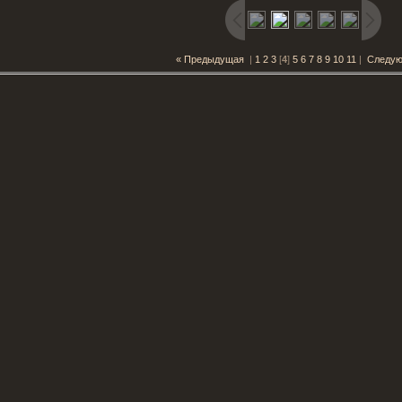
« Предыдущая
|
1
2
3
[
4
]
5
6
7
8
9
10
11
|
Следую