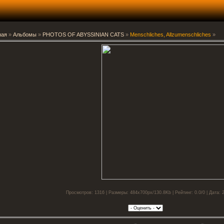
ная
»
Альбомы
»
PHOTOS OF ABYSSINIAN CATS
»
Menschliches, Allzumenschliches
»
Просмотров: 1316 | Размеры: 484x700px/130.8Kb | Рейтинг: 0.0/0 | Дата: 