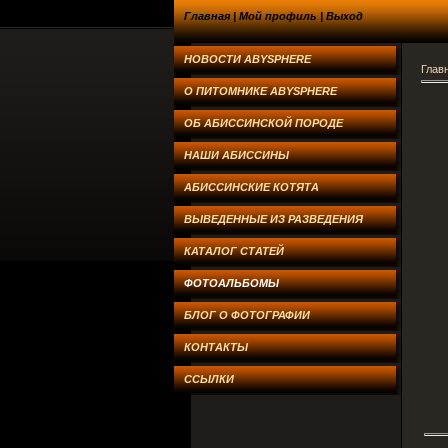
Главная
|
Мой профиль
|
Выход
НОВОСТИ ABYSPHERE
Глав
О ПИТОМНИКЕ ABYSPHERE
ОБ АБИССИНСКОЙ ПОРОДЕ
НАШИ АБИССИНЫ
АБИССИНСКИЕ КОТЯТА
ВЫВЕДЕННЫЕ ИЗ РАЗВЕДЕНИЯ
КАТАЛОГ СТАТЕЙ
ФОТОАЛЬБОМЫ
БЛОГ О ФОТОГРАФИИ
КОНТАКТЫ
ССЫЛКИ