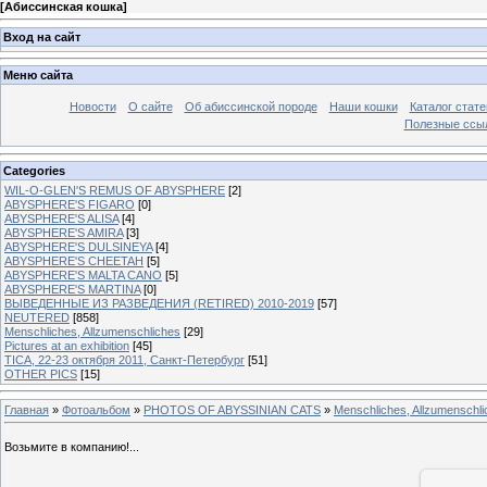
[
Абиссинская кошка
]
Вход на сайт
Меню сайта
Новости
О сайте
Об абиссинской породе
Наши кошки
Каталог стате
Полезные ссыл
Categories
WIL-O-GLEN'S REMUS OF ABYSPHERE
[2]
ABYSPHERE'S FIGARO
[0]
ABYSPHERE'S ALISA
[4]
ABYSPHERE'S AMIRA
[3]
ABYSPHERE'S DULSINEYA
[4]
ABYSPHERE'S CHEETAH
[5]
ABYSPHERE'S MALTA CANO
[5]
ABYSPHERE'S MARTINA
[0]
ВЫВЕДЕННЫЕ ИЗ РАЗВЕДЕНИЯ (RETIRED) 2010-2019
[57]
NEUTERED
[858]
Menschliches, Allzumenschliches
[29]
Pictures at an exhibition
[45]
TICA, 22-23 октября 2011, Санкт-Петербург
[51]
OTHER PICS
[15]
Главная
»
Фотоальбом
»
PHOTOS OF ABYSSINIAN CATS
»
Menschliches, Allzumenschl
Возьмите в компанию!...