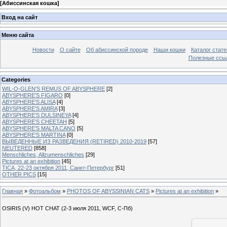
[
Абиссинская кошка
]
Вход на сайт
Меню сайта
Новости
О сайте
Об абиссинской породе
Наши кошки
Каталог стате
Полезные ссыл
Categories
WIL-O-GLEN'S REMUS OF ABYSPHERE
[2]
ABYSPHERE'S FIGARO
[0]
ABYSPHERE'S ALISA
[4]
ABYSPHERE'S AMIRA
[3]
ABYSPHERE'S DULSINEYA
[4]
ABYSPHERE'S CHEETAH
[5]
ABYSPHERE'S MALTA CANO
[5]
ABYSPHERE'S MARTINA
[0]
ВЫВЕДЕННЫЕ ИЗ РАЗВЕДЕНИЯ (RETIRED) 2010-2019
[57]
NEUTERED
[858]
Menschliches, Allzumenschliches
[29]
Pictures at an exhibition
[45]
TICA, 22-23 октября 2011, Санкт-Петербург
[51]
OTHER PICS
[15]
Главная
»
Фотоальбом
»
PHOTOS OF ABYSSINIAN CATS
»
Pictures at an exhibition
»
OSIRIS (V) HOT CHAT (2-3 июля 2011, WCF, С-Пб)