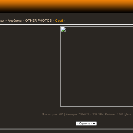
ная
»
Альбомы
»
OTHER PHOTOS
»
Cacti
»
Просмотров: 904 | Размеры: 768x603px/139.3Kb | Рейтинг: 0.0/0 | Дата: