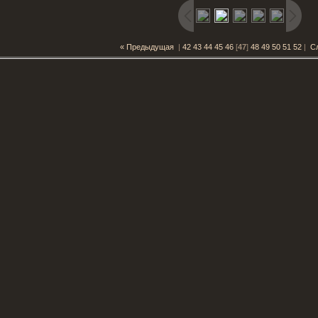
« Предыдущая
|
42
43
44
45
46
[
47
]
48
49
50
51
52
|
С