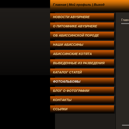
Главная
|
Мой профиль
|
Выход
НОВОСТИ ABYSPHERE
Глав
О ПИТОМНИКЕ ABYSPHERE
ОБ АБИССИНСКОЙ ПОРОДЕ
НАШИ АБИССИНЫ
АБИССИНСКИЕ КОТЯТА
ВЫВЕДЕННЫЕ ИЗ РАЗВЕДЕНИЯ
КАТАЛОГ СТАТЕЙ
ФОТОАЛЬБОМЫ
БЛОГ О ФОТОГРАФИИ
КОНТАКТЫ
ССЫЛКИ