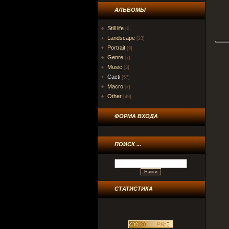
АЛЬБОМЫ
Still life
[6]
Landscape
[23]
Portrait
[9]
Genre
[7]
Music
[3]
Cacti
[57]
Macro
[7]
Other
[49]
ФОРМА ВХОДА
ПОИСК ...
СТАТИСТИКА