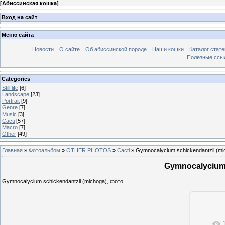
[
Абиссинская кошка
]
Вход на сайт
Меню сайта
Новости
О сайте
Об абиссинской породе
Наши кошки
Каталог стате
Полезные ссыл
Categories
Still life
[6]
Landscape
[23]
Portrait
[9]
Genre
[7]
Music
[3]
Cacti
[57]
Macro
[7]
Other
[49]
Главная
»
Фотоальбом
»
OTHER PHOTOS
»
Cacti
» Gymnocalycium schickendantzii (mi
Gymnocalycium 
Gymnocalycium schickendantzii (michoga), фото
В ре