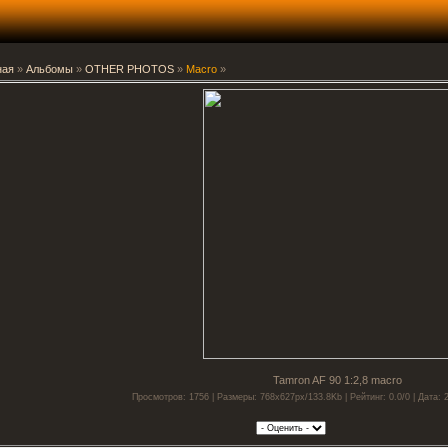
ная
»
Альбомы
»
OTHER PHOTOS
»
Macro
»
Tamron AF 90 1:2,8 macro
Просмотров: 1756 | Размеры: 768x627px/133.8Kb | Рейтинг: 0.0/0 | Дата: 