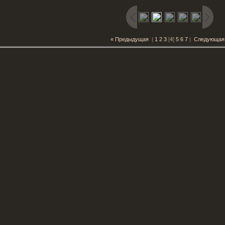
« Предыдущая
|
1
2
3
[
4
]
5
6
7
|
Следующая