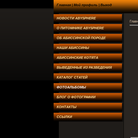
Главная
|
Мой профиль
|
Выход
НОВОСТИ ABYSPHERE
Глав
О ПИТОМНИКЕ ABYSPHERE
ОБ АБИССИНСКОЙ ПОРОДЕ
НАШИ АБИССИНЫ
АБИССИНСКИЕ КОТЯТА
ВЫВЕДЕННЫЕ ИЗ РАЗВЕДЕНИЯ
КАТАЛОГ СТАТЕЙ
ФОТОАЛЬБОМЫ
БЛОГ О ФОТОГРАФИИ
КОНТАКТЫ
ССЫЛКИ