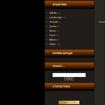
АЛЬБОМЫ
Still life
[6]
Landscape
[23]
Portrait
[9]
Genre
[7]
Music
[3]
Cacti
[57]
Macro
[7]
Other
[49]
ФОРМА ВХОДА
ПОИСК ...
СТАТИСТИКА