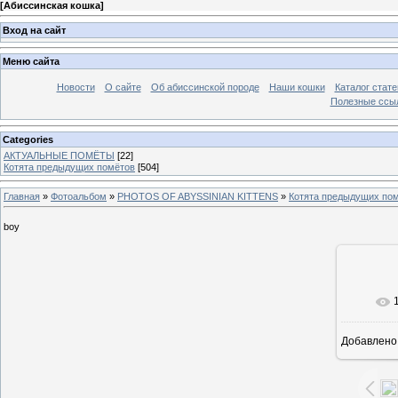
[
Абиссинская кошка
]
Вход на сайт
Меню сайта
Новости
О сайте
Об абиссинской породе
Наши кошки
Каталог стате
Полезные ссыл
Categories
АКТУАЛЬНЫЕ ПОМЁТЫ
[22]
Котята предыдущих помётов
[504]
Главная
»
Фотоальбом
»
PHOTOS OF ABYSSINIAN KITTENS
»
Котята предыдущих по
boy
В ре
Добавлено