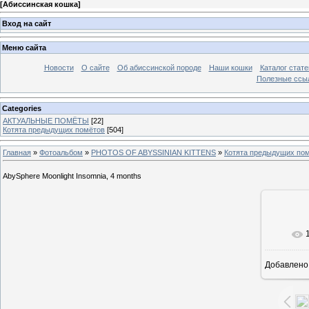
[
Абиссинская кошка
]
Вход на сайт
Меню сайта
Новости
О сайте
Об абиссинской породе
Наши кошки
Каталог стате
Полезные ссыл
Categories
АКТУАЛЬНЫЕ ПОМЁТЫ
[22]
Котята предыдущих помётов
[504]
Главная
»
Фотоальбом
»
PHOTOS OF ABYSSINIAN KITTENS
»
Котята предыдущих по
AbySphere Moonlight Insomnia, 4 months
В ре
Добавлено