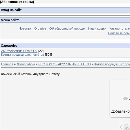
[
Абиссинская кошка
]
Вход на сайт
Меню сайта
Новости
О сайте
Об абиссинской породе
Наши кошки
Каталог стате
Полезные ссыл
Categories
АКТУАЛЬНЫЕ ПОМЁТЫ
[22]
Котята предыдущих помётов
[504]
Главная
»
Фотоальбом
»
PHOTOS OF ABYSSINIAN KITTENS
»
Котята предыдущих по
абиссинский котенок Abysphere Cattery
В ре
Добавлено