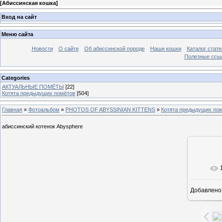
[
Абиссинская кошка
]
Вход на сайт
Меню сайта
Новости
О сайте
Об абиссинской породе
Наши кошки
Каталог стате
Полезные ссыл
Categories
АКТУАЛЬНЫЕ ПОМЁТЫ
[22]
Котята предыдущих помётов
[504]
Главная
»
Фотоальбом
»
PHOTOS OF ABYSSINIAN KITTENS
»
Котята предыдущих по
абиссинский котенок Abysphere
В ре
Добавлено