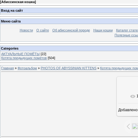
[
Абиссинская кошка
]
Вход на сайт
Меню сайта
Новости
О сайте
Об абиссинской породе
Наши кошки
Каталог стате
Полезные ссыл
Categories
АКТУАЛЬНЫЕ ПОМЁТЫ
[22]
Котята предыдущих помётов
[504]
Главная
»
Фотоальбом
»
PHOTOS OF ABYSSINIAN KITTENS
»
Котята предыдущих по
В ре
Добавлено