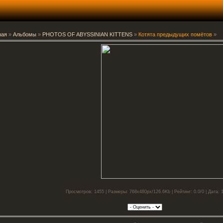
ная
»
Альбомы
»
PHOTOS OF ABYSSINIAN KITTENS
»
Котята предыдущих помётов
»
Просмотров: 1455 | Размеры: 768x480px/126.6Kb | Рейтинг: 0.0/0 | Дата: 