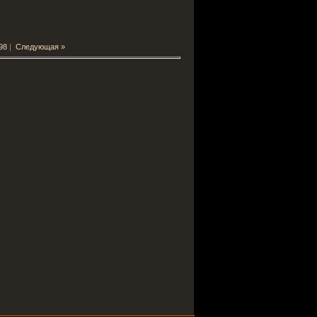
98
|
Следующая »