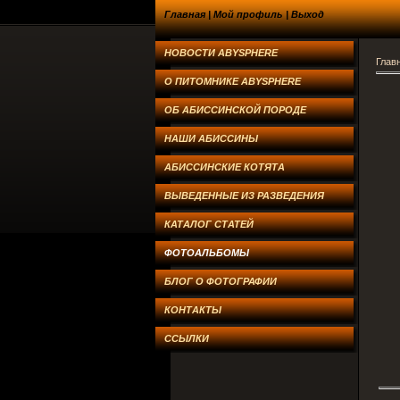
Главная
|
Мой профиль
|
Выход
НОВОСТИ ABYSPHERE
Глав
О ПИТОМНИКЕ ABYSPHERE
ОБ АБИССИНСКОЙ ПОРОДЕ
НАШИ АБИССИНЫ
АБИССИНСКИЕ КОТЯТА
ВЫВЕДЕННЫЕ ИЗ РАЗВЕДЕНИЯ
КАТАЛОГ СТАТЕЙ
ФОТОАЛЬБОМЫ
БЛОГ О ФОТОГРАФИИ
КОНТАКТЫ
ССЫЛКИ