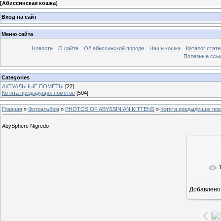
[
Абиссинская кошка
]
Вход на сайт
Меню сайта
Новости
О сайте
Об абиссинской породе
Наши кошки
Каталог стате
Полезные ссыл
Categories
АКТУАЛЬНЫЕ ПОМЁТЫ
[22]
Котята предыдущих помётов
[504]
Главная
»
Фотоальбом
»
PHOTOS OF ABYSSINIAN KITTENS
»
Котята предыдущих по
AbySphere Nigredo
В ре
Добавлено