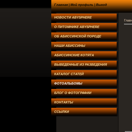
Главная
|
Мой профиль
|
Выход
НОВОСТИ ABYSPHERE
Глав
О ПИТОМНИКЕ ABYSPHERE
ОБ АБИССИНСКОЙ ПОРОДЕ
НАШИ АБИССИНЫ
АБИССИНСКИЕ КОТЯТА
ВЫВЕДЕННЫЕ ИЗ РАЗВЕДЕНИЯ
КАТАЛОГ СТАТЕЙ
ФОТОАЛЬБОМЫ
БЛОГ О ФОТОГРАФИИ
КОНТАКТЫ
ССЫЛКИ