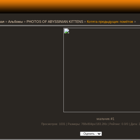
ная
»
Альбомы
»
PHOTOS OF ABYSSINIAN KITTENS
»
Котята предыдущих помётов
»
мальчик #1
Просмотров: 1031 | Размеры: 768x804px/183.2Kb | Рейтинг: 0.0/0 | Дата: 