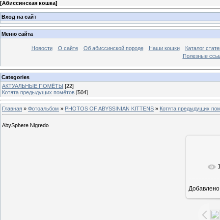
[
Абиссинская кошка
]
Вход на сайт
Меню сайта
Новости
О сайте
Об абиссинской породе
Наши кошки
Каталог стате
Полезные ссыл
Categories
АКТУАЛЬНЫЕ ПОМЁТЫ
[22]
Котята предыдущих помётов
[504]
Главная
»
Фотоальбом
»
PHOTOS OF ABYSSINIAN KITTENS
»
Котята предыдущих по
AbySphere Nigredo
В ре
Добавлено