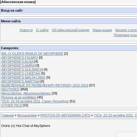
[
Абиссинская кошка
]
Вход на сайт
Меню сайта
Новости
О сайте
Об абиссинской породе
Наши кошки
Каталог стате
Полезные ссыл
Categories
WIL-O-GLEN'S REMUS OF ABYSPHERE
[2]
ABYSPHERE'S FIGARO
[0]
ABYSPHERE'S ALISA
[4]
ABYSPHERE'S AMIRA
[3]
ABYSPHERE'S DULSINEYA
[4]
ABYSPHERE'S CHEETAH
[5]
ABYSPHERE'S MALTA CANO
[5]
ABYSPHERE'S MARTINA
[0]
ВЫВЕДЕННЫЕ ИЗ РАЗВЕДЕНИЯ (RETIRED) 2010-2019
[57]
NEUTERED
[858]
Menschliches, Allzumenschliches
[29]
Pictures at an exhibition
[45]
TICA, 22-23 октября 2011, Санкт-Петербург
[51]
OTHER PICS
[15]
Главная
»
Фотоальбом
»
PHOTOS OF ABYSSINIAN CATS
»
TICA, 22-23 октября 2011, 
Osiris (v) Hot Chat of AbySphere