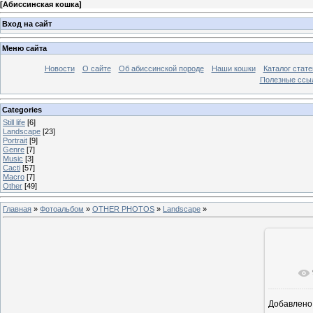
[
Абиссинская кошка
]
Вход на сайт
Меню сайта
Новости
О сайте
Об абиссинской породе
Наши кошки
Каталог стате
Полезные ссыл
Categories
Still life
[6]
Landscape
[23]
Portrait
[9]
Genre
[7]
Music
[3]
Cacti
[57]
Macro
[7]
Other
[49]
Главная
»
Фотоальбом
»
OTHER PHOTOS
»
Landscape
»
В ре
Добавлено