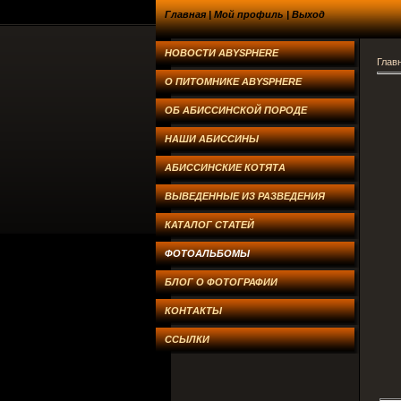
Главная
|
Мой профиль
|
Выход
НОВОСТИ ABYSPHERE
Глав
О ПИТОМНИКЕ ABYSPHERE
ОБ АБИССИНСКОЙ ПОРОДЕ
НАШИ АБИССИНЫ
АБИССИНСКИЕ КОТЯТА
ВЫВЕДЕННЫЕ ИЗ РАЗВЕДЕНИЯ
КАТАЛОГ СТАТЕЙ
ФОТОАЛЬБОМЫ
БЛОГ О ФОТОГРАФИИ
КОНТАКТЫ
ССЫЛКИ