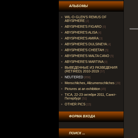
АЛЬБОМЫ
WIL-O-GLEN'S REMUS OF
ABYSPHERE
[2]
ABYSPHERE'S FIGARO
[0]
ABYSPHERE'S ALISA
[4]
ABYSPHERE'S AMIRA
[3]
ABYSPHERE'S DULSINEYA
[4]
ABYSPHERE'S CHEETAH
[5]
ABYSPHERE'S MALTA CANO
[5]
ABYSPHERE'S MARTINA
[0]
ВЫВЕДЕННЫЕ ИЗ РАЗВЕДЕНИЯ
(RETIRED) 2010-2019
[57]
NEUTERED
[858]
Menschliches, Allzumenschliches
[29]
Pictures at an exhibition
[45]
TICA, 22-23 октября 2011, Санкт-
Петербург
[51]
OTHER PICS
[15]
ФОРМА ВХОДА
ПОИСК ...