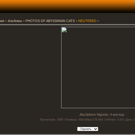
ная
»
Альбомы
»
PHOTOS OF ABYSSINIAN CATS
»
NEUTERED
»
AbySphere Nigredo, 4 месяца
Просмотров: 1688 | Размеры: 485x640px/176.6Kb | Рейтинг: 0.0/0 | Дата: 