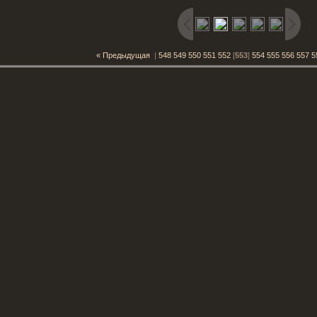
« Предыдущая
|
548
549
550
551
552
[
553
]
554
555
556
557
5