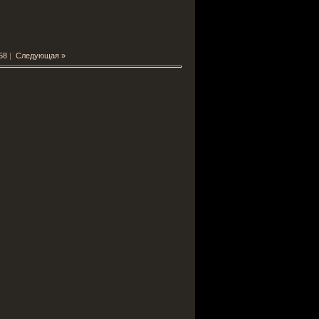
58
|
Следующая »