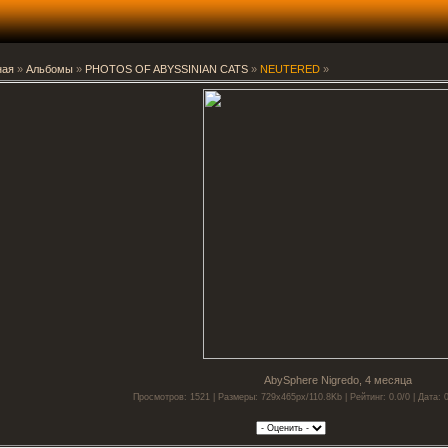
ная
»
Альбомы
»
PHOTOS OF ABYSSINIAN CATS
»
NEUTERED
»
AbySphere Nigredo, 4 месяца
Просмотров: 1521 | Размеры: 729x465px/110.8Kb | Рейтинг: 0.0/0 | Дата: 