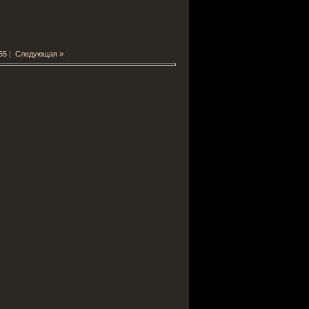
55
|
Следующая »