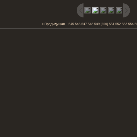
« Предыдущая
|
545
546
547
548
549
[
550
]
551
552
553
554
5