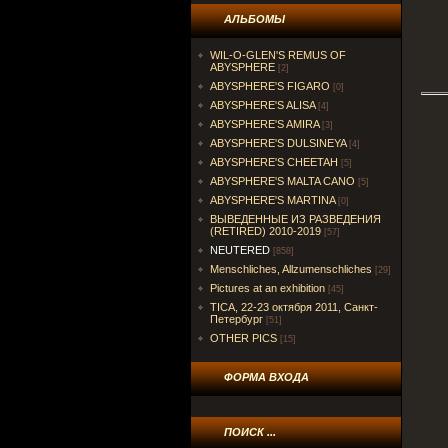
АЛЬБОМЫ
WIL-O-GLEN'S REMUS OF
ABYSPHERE
[2]
ABYSPHERE'S FIGARO
[0]
ABYSPHERE'S ALISA
[4]
ABYSPHERE'S AMIRA
[3]
ABYSPHERE'S DULSINEYA
[4]
ABYSPHERE'S CHEETAH
[5]
ABYSPHERE'S MALTA CANO
[5]
ABYSPHERE'S MARTINA
[0]
ВЫВЕДЕННЫЕ ИЗ РАЗВЕДЕНИЯ
(RETIRED) 2010-2019
[57]
NEUTERED
[858]
Menschliches, Allzumenschliches
[29]
Pictures at an exhibition
[45]
TICA, 22-23 октября 2011, Санкт-
Петербург
[51]
OTHER PICS
[15]
ФОРМА ВХОДА
ПОИСК ...