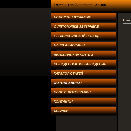
Главная
|
Мой профиль
|
Выход
НОВОСТИ ABYSPHERE
Глав
О ПИТОМНИКЕ ABYSPHERE
ОБ АБИССИНСКОЙ ПОРОДЕ
НАШИ АБИССИНЫ
АБИССИНСКИЕ КОТЯТА
ВЫВЕДЕННЫЕ ИЗ РАЗВЕДЕНИЯ
КАТАЛОГ СТАТЕЙ
ФОТОАЛЬБОМЫ
БЛОГ О ФОТОГРАФИИ
КОНТАКТЫ
ССЫЛКИ