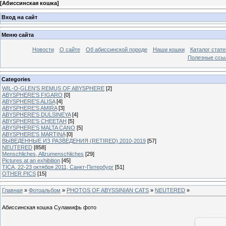
[
Абиссинская кошка
]
Вход на сайт
Меню сайта
Новости
О сайте
Об абиссинской породе
Наши кошки
Каталог стате
Полезные ссыл
Categories
WIL-O-GLEN'S REMUS OF ABYSPHERE
[2]
ABYSPHERE'S FIGARO
[0]
ABYSPHERE'S ALISA
[4]
ABYSPHERE'S AMIRA
[3]
ABYSPHERE'S DULSINEYA
[4]
ABYSPHERE'S CHEETAH
[5]
ABYSPHERE'S MALTA CANO
[5]
ABYSPHERE'S MARTINA
[0]
ВЫВЕДЕННЫЕ ИЗ РАЗВЕДЕНИЯ (RETIRED) 2010-2019
[57]
NEUTERED
[858]
Menschliches, Allzumenschliches
[29]
Pictures at an exhibition
[45]
TICA, 22-23 октября 2011, Санкт-Петербург
[51]
OTHER PICS
[15]
Главная
»
Фотоальбом
»
PHOTOS OF ABYSSINIAN CATS
»
NEUTERED
»
Абиссинская кошка Суламифь фото