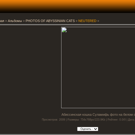
ная
»
Альбомы
»
PHOTOS OF ABYSSINIAN CATS
»
NEUTERED
»
Абиссинская кошка Суламифь фото на белом 
Просмотров: 2009 | Размеры: 754x768px/223.9Kb | Рейтинг: 0.0/0 | Дата: