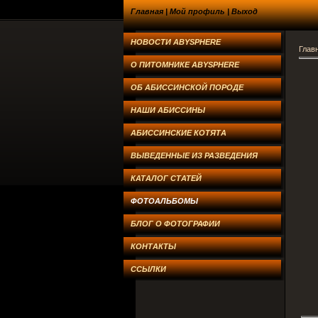
Главная
|
Мой профиль
|
Выход
НОВОСТИ ABYSPHERE
Глав
О ПИТОМНИКЕ ABYSPHERE
ОБ АБИССИНСКОЙ ПОРОДЕ
НАШИ АБИССИНЫ
АБИССИНСКИЕ КОТЯТА
ВЫВЕДЕННЫЕ ИЗ РАЗВЕДЕНИЯ
КАТАЛОГ СТАТЕЙ
ФОТОАЛЬБОМЫ
БЛОГ О ФОТОГРАФИИ
КОНТАКТЫ
ССЫЛКИ