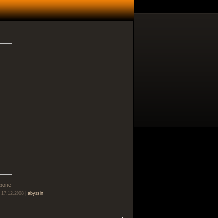
фоне
 17.12.2008 |
abyssin