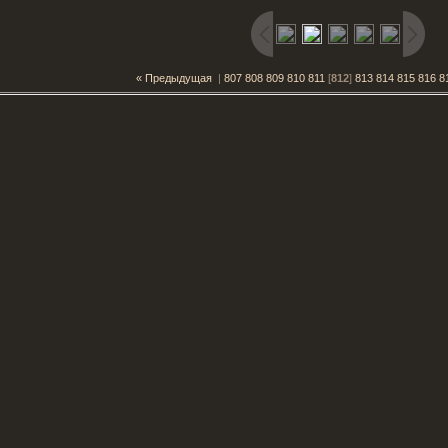
« Предыдущая
|
807
808
809
810
811
[
812
]
813
814
815
816
8