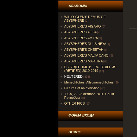
АЛЬБОМЫ
WIL-O-GLEN'S REMUS OF
ABYSPHERE
[2]
ABYSPHERE'S FIGARO
[0]
ABYSPHERE'S ALISA
[4]
ABYSPHERE'S AMIRA
[3]
ABYSPHERE'S DULSINEYA
[4]
ABYSPHERE'S CHEETAH
[5]
ABYSPHERE'S MALTA CANO
[5]
ABYSPHERE'S MARTINA
[0]
ВЫВЕДЕННЫЕ ИЗ РАЗВЕДЕНИЯ
(RETIRED) 2010-2019
[57]
NEUTERED
[858]
Menschliches, Allzumenschliches
[29]
Pictures at an exhibition
[45]
TICA, 22-23 октября 2011, Санкт-
Петербург
[51]
OTHER PICS
[15]
ФОРМА ВХОДА
ПОИСК ...