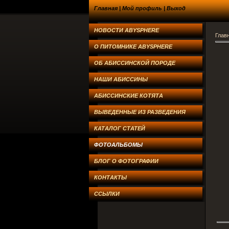
Главная
|
Мой профиль
|
Выход
НОВОСТИ ABYSPHERE
Глав
О ПИТОМНИКЕ ABYSPHERE
ОБ АБИССИНСКОЙ ПОРОДЕ
НАШИ АБИССИНЫ
АБИССИНСКИЕ КОТЯТА
ВЫВЕДЕННЫЕ ИЗ РАЗВЕДЕНИЯ
КАТАЛОГ СТАТЕЙ
ФОТОАЛЬБОМЫ
БЛОГ О ФОТОГРАФИИ
КОНТАКТЫ
ССЫЛКИ