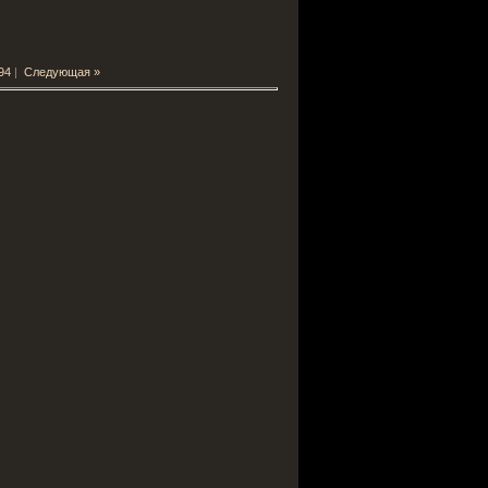
94
|
Следующая »