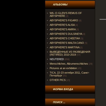
АЛЬБОМЫ
WIL-O-GLEN'S REMUS OF
ABYSPHERE
[2]
ABYSPHERE'S FIGARO
[0]
ABYSPHERE'S ALISA
[4]
ABYSPHERE'S AMIRA
[3]
ABYSPHERE'S DULSINEYA
[4]
ABYSPHERE'S CHEETAH
[5]
ABYSPHERE'S MALTA CANO
[5]
ABYSPHERE'S MARTINA
[0]
ВЫВЕДЕННЫЕ ИЗ РАЗВЕДЕНИЯ
(RETIRED) 2010-2019
[57]
NEUTERED
[858]
Menschliches, Allzumenschliches
[29]
Pictures at an exhibition
[45]
TICA, 22-23 октября 2011, Санкт-
Петербург
[51]
OTHER PICS
[15]
ФОРМА ВХОДА
ПОИСК ...