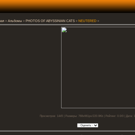
ная
»
Альбомы
»
PHOTOS OF ABYSSINIAN CATS
»
NEUTERED
»
Просмотров: 1445 | Размеры: 768x661px/220.9Kb | Рейтинг: 0.0/0 | Дата: 