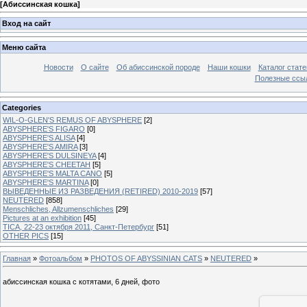
[
Абиссинская кошка
]
Вход на сайт
Меню сайта
Новости
О сайте
Об абиссинской породе
Наши кошки
Каталог стате
Полезные ссыл
Categories
WIL-O-GLEN'S REMUS OF ABYSPHERE
[2]
ABYSPHERE'S FIGARO
[0]
ABYSPHERE'S ALISA
[4]
ABYSPHERE'S AMIRA
[3]
ABYSPHERE'S DULSINEYA
[4]
ABYSPHERE'S CHEETAH
[5]
ABYSPHERE'S MALTA CANO
[5]
ABYSPHERE'S MARTINA
[0]
ВЫВЕДЕННЫЕ ИЗ РАЗВЕДЕНИЯ (RETIRED) 2010-2019
[57]
NEUTERED
[858]
Menschliches, Allzumenschliches
[29]
Pictures at an exhibition
[45]
TICA, 22-23 октября 2011, Санкт-Петербург
[51]
OTHER PICS
[15]
Главная
»
Фотоальбом
»
PHOTOS OF ABYSSINIAN CATS
»
NEUTERED
»
абиссинская кошка с котятами, 6 дней, фото