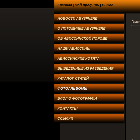
Главная
|
Мой профиль
|
Выход
НОВОСТИ ABYSPHERE
Глав
О ПИТОМНИКЕ ABYSPHERE
ОБ АБИССИНСКОЙ ПОРОДЕ
НАШИ АБИССИНЫ
АБИССИНСКИЕ КОТЯТА
ВЫВЕДЕННЫЕ ИЗ РАЗВЕДЕНИЯ
КАТАЛОГ СТАТЕЙ
ФОТОАЛЬБОМЫ
БЛОГ О ФОТОГРАФИИ
КОНТАКТЫ
ССЫЛКИ