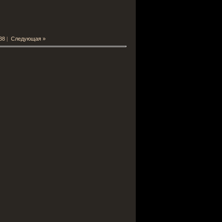
38
|
Следующая »