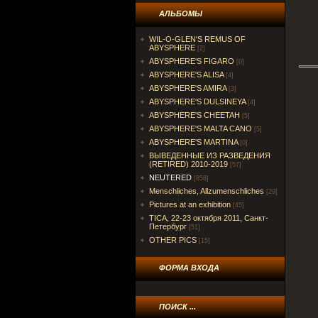
АЛЬБОМЫ
WIL-O-GLEN'S REMUS OF
ABYSPHERE
[2]
ABYSPHERE'S FIGARO
[0]
ABYSPHERE'S ALISA
[4]
ABYSPHERE'S AMIRA
[3]
ABYSPHERE'S DULSINEYA
[4]
ABYSPHERE'S CHEETAH
[5]
ABYSPHERE'S MALTA CANO
[5]
ABYSPHERE'S MARTINA
[0]
ВЫВЕДЕННЫЕ ИЗ РАЗВЕДЕНИЯ
(RETIRED) 2010-2019
[57]
NEUTERED
[858]
Menschliches, Allzumenschliches
[29]
Pictures at an exhibition
[45]
TICA, 22-23 октября 2011, Санкт-
Петербург
[51]
OTHER PICS
[15]
ФОРМА ВХОДА
ПОИСК ...