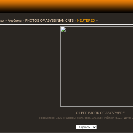
ная
»
Альбомы
»
PHOTOS OF ABYSSINIAN CATS
»
NEUTERED
»
O'LEFF BJORK OF ABYSPHERE
Просмотров: 1630 | Размеры: 580x768px/170.8Kb | Рейтинг: 5.0/1 | Дата: 