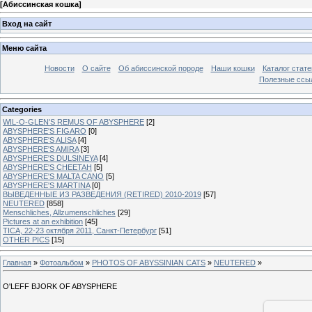
[
Абиссинская кошка
]
Вход на сайт
Меню сайта
Новости
О сайте
Об абиссинской породе
Наши кошки
Каталог стате
Полезные ссыл
Categories
WIL-O-GLEN'S REMUS OF ABYSPHERE
[2]
ABYSPHERE'S FIGARO
[0]
ABYSPHERE'S ALISA
[4]
ABYSPHERE'S AMIRA
[3]
ABYSPHERE'S DULSINEYA
[4]
ABYSPHERE'S CHEETAH
[5]
ABYSPHERE'S MALTA CANO
[5]
ABYSPHERE'S MARTINA
[0]
ВЫВЕДЕННЫЕ ИЗ РАЗВЕДЕНИЯ (RETIRED) 2010-2019
[57]
NEUTERED
[858]
Menschliches, Allzumenschliches
[29]
Pictures at an exhibition
[45]
TICA, 22-23 октября 2011, Санкт-Петербург
[51]
OTHER PICS
[15]
Главная
»
Фотоальбом
»
PHOTOS OF ABYSSINIAN CATS
»
NEUTERED
»
O'LEFF BJORK OF ABYSPHERE