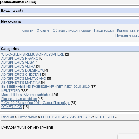
[
Абиссинская кошка
]
Вход на сайт
Меню сайта
Новости
О сайте
Об абиссинской породе
Наши кошки
Каталог стате
Полезные ссыл
Categories
WIL-O-GLEN'S REMUS OF ABYSPHERE
[2]
ABYSPHERE'S FIGARO
[0]
ABYSPHERE'S ALISA
[4]
ABYSPHERE'S AMIRA
[3]
ABYSPHERE'S DULSINEYA
[4]
ABYSPHERE'S CHEETAH
[5]
ABYSPHERE'S MALTA CANO
[5]
ABYSPHERE'S MARTINA
[0]
ВЫВЕДЕННЫЕ ИЗ РАЗВЕДЕНИЯ (RETIRED) 2010-2019
[57]
NEUTERED
[858]
Menschliches, Allzumenschliches
[29]
Pictures at an exhibition
[45]
TICA, 22-23 октября 2011, Санкт-Петербург
[51]
OTHER PICS
[15]
Главная
»
Фотоальбом
»
PHOTOS OF ABYSSINIAN CATS
»
NEUTERED
»
L'ARADIA RUNE OF ABYSPHERE