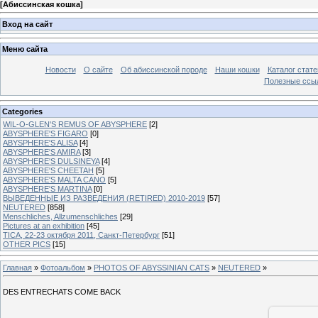
[
Абиссинская кошка
]
Вход на сайт
Меню сайта
Новости
О сайте
Об абиссинской породе
Наши кошки
Каталог стате
Полезные ссыл
Categories
WIL-O-GLEN'S REMUS OF ABYSPHERE
[2]
ABYSPHERE'S FIGARO
[0]
ABYSPHERE'S ALISA
[4]
ABYSPHERE'S AMIRA
[3]
ABYSPHERE'S DULSINEYA
[4]
ABYSPHERE'S CHEETAH
[5]
ABYSPHERE'S MALTA CANO
[5]
ABYSPHERE'S MARTINA
[0]
ВЫВЕДЕННЫЕ ИЗ РАЗВЕДЕНИЯ (RETIRED) 2010-2019
[57]
NEUTERED
[858]
Menschliches, Allzumenschliches
[29]
Pictures at an exhibition
[45]
TICA, 22-23 октября 2011, Санкт-Петербург
[51]
OTHER PICS
[15]
Главная
»
Фотоальбом
»
PHOTOS OF ABYSSINIAN CATS
»
NEUTERED
»
DES ENTRECHATS COME BACK