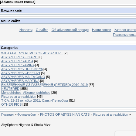
[
Абиссинская кошка
]
Вход на сайт
Меню сайта
Новости
О сайте
Об абиссинской породе
Наши кошки
Каталог стате
Полезные ссыл
Categories
WIL-O-GLEN'S REMUS OF ABYSPHERE
[2]
ABYSPHERE'S FIGARO
[0]
ABYSPHERE'S ALISA
[4]
ABYSPHERE'S AMIRA
[3]
ABYSPHERE'S DULSINEYA
[4]
ABYSPHERE'S CHEETAH
[5]
ABYSPHERE'S MALTA CANO
[5]
ABYSPHERE'S MARTINA
[0]
ВЫВЕДЕННЫЕ ИЗ РАЗВЕДЕНИЯ (RETIRED) 2010-2019
[57]
NEUTERED
[858]
Menschliches, Allzumenschliches
[29]
Pictures at an exhibition
[45]
TICA, 22-23 октября 2011, Санкт-Петербург
[51]
OTHER PICS
[15]
Главная
»
Фотоальбом
»
PHOTOS OF ABYSSINIAN CATS
»
Pictures at an exhibition
»
AbySphere Nigredo & Sheila Mizzi