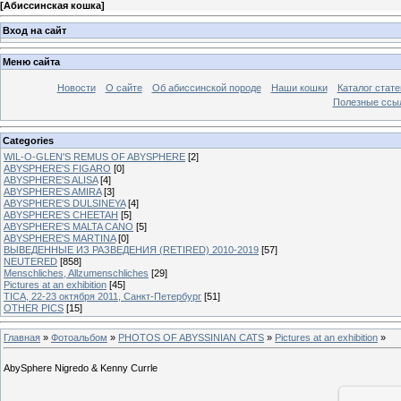
[
Абиссинская кошка
]
Вход на сайт
Меню сайта
Новости
О сайте
Об абиссинской породе
Наши кошки
Каталог стате
Полезные ссыл
Categories
WIL-O-GLEN'S REMUS OF ABYSPHERE
[2]
ABYSPHERE'S FIGARO
[0]
ABYSPHERE'S ALISA
[4]
ABYSPHERE'S AMIRA
[3]
ABYSPHERE'S DULSINEYA
[4]
ABYSPHERE'S CHEETAH
[5]
ABYSPHERE'S MALTA CANO
[5]
ABYSPHERE'S MARTINA
[0]
ВЫВЕДЕННЫЕ ИЗ РАЗВЕДЕНИЯ (RETIRED) 2010-2019
[57]
NEUTERED
[858]
Menschliches, Allzumenschliches
[29]
Pictures at an exhibition
[45]
TICA, 22-23 октября 2011, Санкт-Петербург
[51]
OTHER PICS
[15]
Главная
»
Фотоальбом
»
PHOTOS OF ABYSSINIAN CATS
»
Pictures at an exhibition
»
AbySphere Nigredo & Kenny Currle