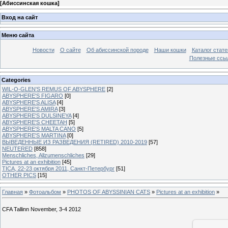
[
Абиссинская кошка
]
Вход на сайт
Меню сайта
Новости
О сайте
Об абиссинской породе
Наши кошки
Каталог стате
Полезные ссыл
Categories
WIL-O-GLEN'S REMUS OF ABYSPHERE
[2]
ABYSPHERE'S FIGARO
[0]
ABYSPHERE'S ALISA
[4]
ABYSPHERE'S AMIRA
[3]
ABYSPHERE'S DULSINEYA
[4]
ABYSPHERE'S CHEETAH
[5]
ABYSPHERE'S MALTA CANO
[5]
ABYSPHERE'S MARTINA
[0]
ВЫВЕДЕННЫЕ ИЗ РАЗВЕДЕНИЯ (RETIRED) 2010-2019
[57]
NEUTERED
[858]
Menschliches, Allzumenschliches
[29]
Pictures at an exhibition
[45]
TICA, 22-23 октября 2011, Санкт-Петербург
[51]
OTHER PICS
[15]
Главная
»
Фотоальбом
»
PHOTOS OF ABYSSINIAN CATS
»
Pictures at an exhibition
»
CFA Tallinn November, 3-4 2012