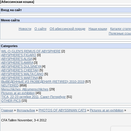
[
Абиссинская кошка
]
Вход на сайт
Меню сайта
Новости
О сайте
Об абиссинской породе
Наши кошки
Каталог стате
Полезные ссыл
Categories
WIL-O-GLEN'S REMUS OF ABYSPHERE
[2]
ABYSPHERE'S FIGARO
[0]
ABYSPHERE'S ALISA
[4]
ABYSPHERE'S AMIRA
[3]
ABYSPHERE'S DULSINEYA
[4]
ABYSPHERE'S CHEETAH
[5]
ABYSPHERE'S MALTA CANO
[5]
ABYSPHERE'S MARTINA
[0]
ВЫВЕДЕННЫЕ ИЗ РАЗВЕДЕНИЯ (RETIRED) 2010-2019
[57]
NEUTERED
[858]
Menschliches, Allzumenschliches
[29]
Pictures at an exhibition
[45]
TICA, 22-23 октября 2011, Санкт-Петербург
[51]
OTHER PICS
[15]
Главная
»
Фотоальбом
»
PHOTOS OF ABYSSINIAN CATS
»
Pictures at an exhibition
»
CFA Tallinn November, 3-4 2012