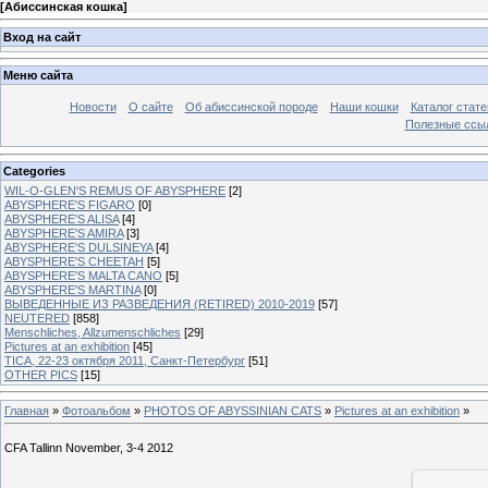
[
Абиссинская кошка
]
Вход на сайт
Меню сайта
Новости
О сайте
Об абиссинской породе
Наши кошки
Каталог стате
Полезные ссыл
Categories
WIL-O-GLEN'S REMUS OF ABYSPHERE
[2]
ABYSPHERE'S FIGARO
[0]
ABYSPHERE'S ALISA
[4]
ABYSPHERE'S AMIRA
[3]
ABYSPHERE'S DULSINEYA
[4]
ABYSPHERE'S CHEETAH
[5]
ABYSPHERE'S MALTA CANO
[5]
ABYSPHERE'S MARTINA
[0]
ВЫВЕДЕННЫЕ ИЗ РАЗВЕДЕНИЯ (RETIRED) 2010-2019
[57]
NEUTERED
[858]
Menschliches, Allzumenschliches
[29]
Pictures at an exhibition
[45]
TICA, 22-23 октября 2011, Санкт-Петербург
[51]
OTHER PICS
[15]
Главная
»
Фотоальбом
»
PHOTOS OF ABYSSINIAN CATS
»
Pictures at an exhibition
»
CFA Tallinn November, 3-4 2012