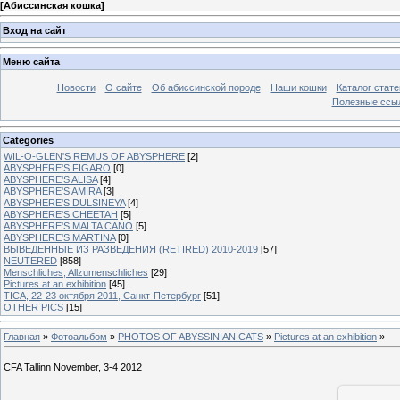
[
Абиссинская кошка
]
Вход на сайт
Меню сайта
Новости
О сайте
Об абиссинской породе
Наши кошки
Каталог стате
Полезные ссыл
Categories
WIL-O-GLEN'S REMUS OF ABYSPHERE
[2]
ABYSPHERE'S FIGARO
[0]
ABYSPHERE'S ALISA
[4]
ABYSPHERE'S AMIRA
[3]
ABYSPHERE'S DULSINEYA
[4]
ABYSPHERE'S CHEETAH
[5]
ABYSPHERE'S MALTA CANO
[5]
ABYSPHERE'S MARTINA
[0]
ВЫВЕДЕННЫЕ ИЗ РАЗВЕДЕНИЯ (RETIRED) 2010-2019
[57]
NEUTERED
[858]
Menschliches, Allzumenschliches
[29]
Pictures at an exhibition
[45]
TICA, 22-23 октября 2011, Санкт-Петербург
[51]
OTHER PICS
[15]
Главная
»
Фотоальбом
»
PHOTOS OF ABYSSINIAN CATS
»
Pictures at an exhibition
»
CFA Tallinn November, 3-4 2012