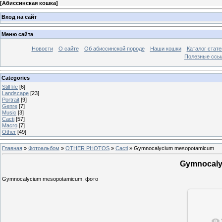
[
Абиссинская кошка
]
Вход на сайт
Меню сайта
Новости
О сайте
Об абиссинской породе
Наши кошки
Каталог стате
Полезные ссыл
Categories
Still life
[6]
Landscape
[23]
Portrait
[9]
Genre
[7]
Music
[3]
Cacti
[57]
Macro
[7]
Other
[49]
Главная
»
Фотоальбом
»
OTHER PHOTOS
»
Cacti
» Gymnocalycium mesopotamicum
Gymnocaly
Gymnocalycium mesopotamicum, фото
В ре